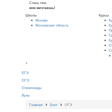
Стань тем,
кем мечтаешь!
Школы
Курсы
Москва
К
Московская область
К
П
Г
К
О
С
и
×
ЕГЭ
ОГЭ
Олимпиады
Вузы
Главная
Блог
ОГЭ