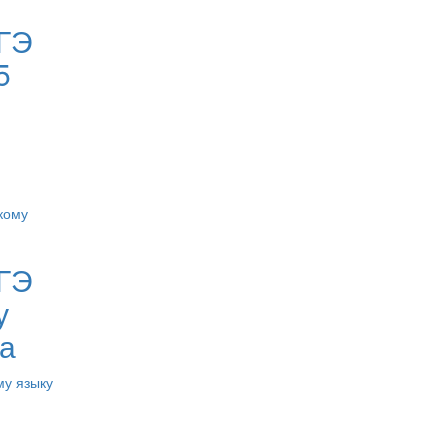
ГЭ
5
ГЭ
у
да
му языку