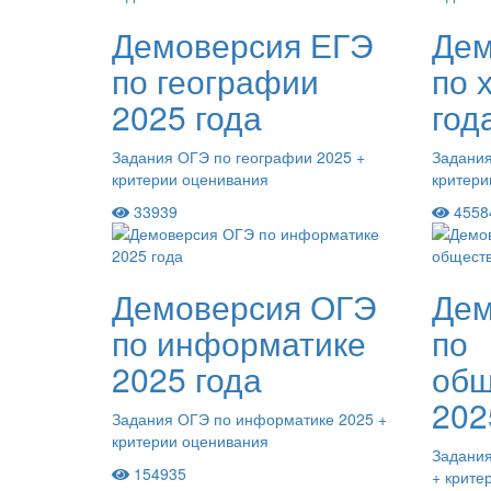
Демоверсия ЕГЭ
Дем
по географии
по 
2025 года
год
Задания ОГЭ по географии 2025 +
Задания
критерии оценивания
критери
33939
4558
Демоверсия ОГЭ
Дем
по информатике
по
2025 года
общ
202
Задания ОГЭ по информатике 2025 +
критерии оценивания
Задани
154935
+ крите