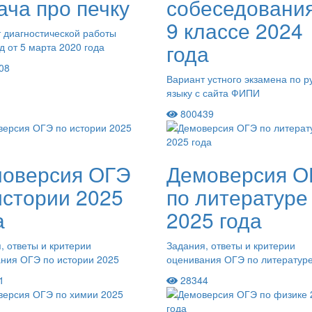
ача про печку
собеседования
9 классе 2024
 диагностической работы
года
д от 5 марта 2020 года
08
Вариант устного экзамена по р
языку с сайта ФИПИ
800439
оверсия ОГЭ
Демоверсия О
истории 2025
по литературе
а
2025 года
, ответы и критерии
Задания, ответы и критерии
ния ОГЭ по истории 2025
оценивания ОГЭ по литератур
1
28344