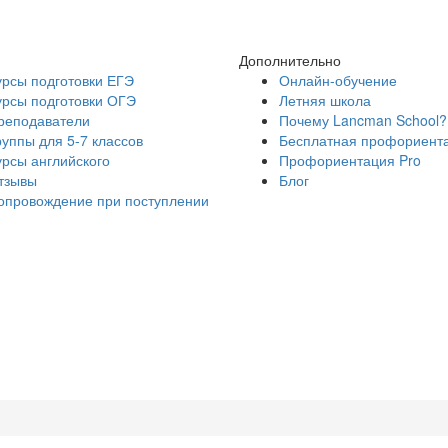
Дополнительно
урсы подготовки ЕГЭ
Онлайн-обучение
урсы подготовки ОГЭ
Летняя школа
реподаватели
Почему Lancman School?
руппы для 5-7 классов
Бесплатная профориент
урсы английского
Профориентация Pro
тзывы
Блог
опровождение при поступлении