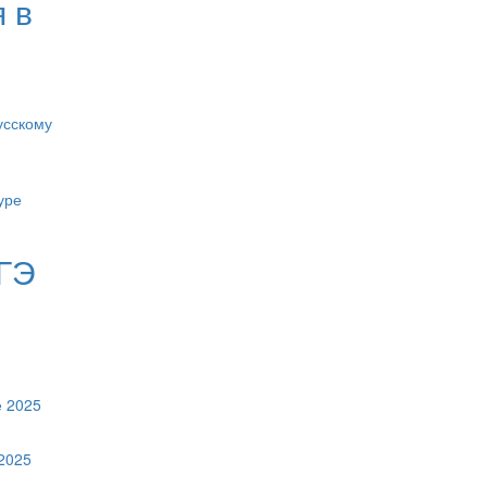
 в
усскому
ГЭ
е 2025