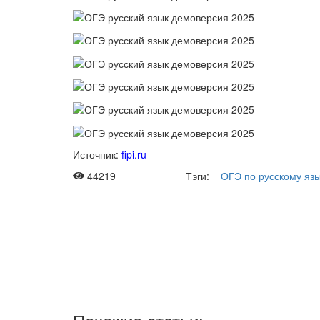
Источник:
fipi.ru
44219
Тэги:
ОГЭ по русскому яз
Рас
Мы отправляе
два