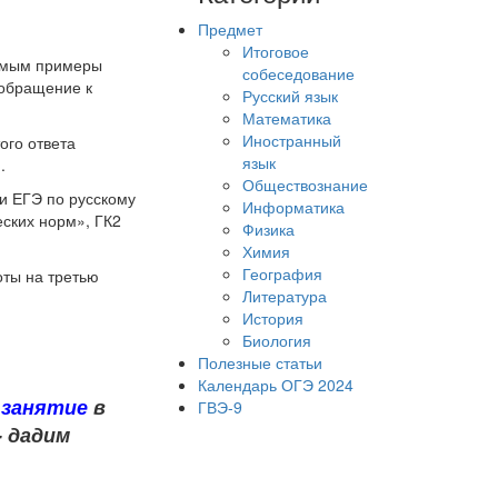
Предмет
Итоговое
уемым примеры
собеседование
 обращение к
Русский язык
Математика
Иностранный
ого ответа
язык
.
Обществознание
и ЕГЭ по русскому
Информатика
еских норм», ГК2
Физика
Химия
География
оты на третью
Литература
История
Биология
Полезные статьи
Календарь ОГЭ 2024
 занятие
в
ГВЭ-9
- дадим