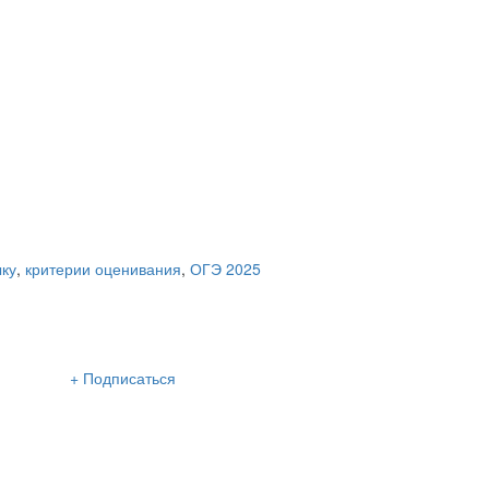
ыку
,
критерии оценивания
,
ОГЭ 2025
сылка «Lancman School»
+ Подписаться
м нашу интересную и очень полезную рассылку
 раза в неделю: во вторник и пятницу