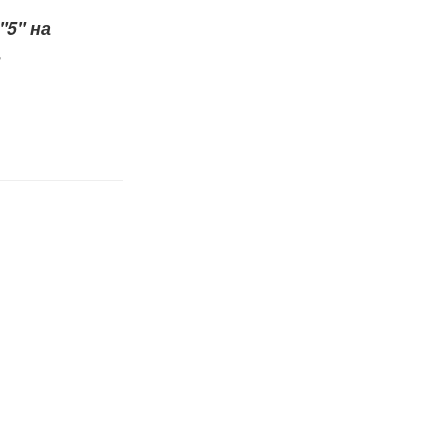
"5" на
.