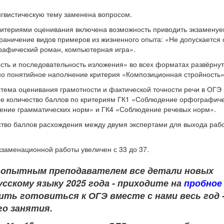
нгвистическую тему заменена вопросом.
 критериями оценивания включена возможность приводить экзамен
ограничение видов примеров из жизненного опыта: «Не допускается
графический роман, компьютерная игра».
сть и последовательность изложения» во всех форматах развёрнут
но понятийное наполнение критерия «Композиционная стройность»
тема оценивания грамотности и фактической точности речи в ОГЭ 
ьное количество баллов по критериям ГК1 «Соблюдение орфографич
ение грамматических норм» и ГК4 «Соблюдение речевых норм».
ество баллов расхождения между двумя экспертами для выхода раб
заменационной работы увеличен с 33 до 37.
 опытным преподавателем
все детали новых
сскому языку 2025 года - приходите на
пробное
ть готовиться к ОГЭ вместе с нами весь год 
го занятия.