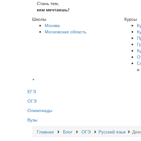
Стань тем,
кем мечтаешь!
Школы
Курсы
Москва
К
Московская область
К
П
Г
К
О
С
и
×
ЕГЭ
ОГЭ
Олимпиады
Вузы
Главная
Блог
ОГЭ
Русский язык
Дем