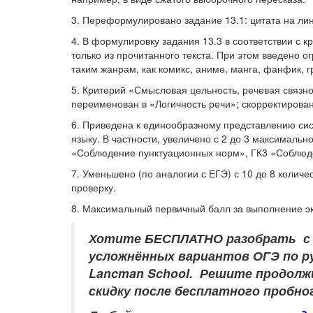
3. Переформулировано задание 13.1: цитата на ли
4. В формулировку задания 13.3 в соответствии с
только из прочитанного текста. При этом введено 
таким жанрам, как комикс, аниме, манга, фанфик, 
5. Критерий «Смысловая цельность, речевая связно
переименован в «Логичность речи»; скорректирова
6. Приведена к единообразному представлению сис
языку. В частности, увеличено с 2 до 3 максимал
«Соблюдение пунктуационных норм», ГК3 «Соблюд
7. Уменьшено (по аналогии с ЕГЭ) с 10 до 8 колич
проверку.
8. Максимальный первичный балл за выполнение эк
Хотите БЕСПЛАТНО разобрать
с
усложнённых вариантов ОГЭ по ру
Lancman School. Решите продолжи
скидку после бесплатного пробно