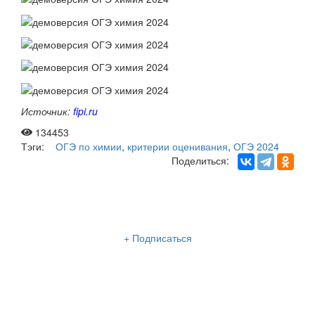
Источник:
fipi.ru
134453
Тэги:
ОГЭ по химии
,
критерии оценивания
,
ОГЭ 2024
Поделиться:
Рассылка «Lancman School»
+ Подписаться
Мы отправляем нашу интересную и очень полезную
рассылку
два раза в неделю: во вторник и пятницу