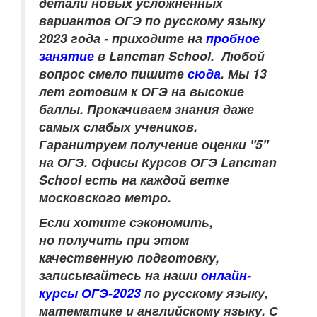
детали новых усложнённых
вариантов ОГЭ по русскому языку
2023 года - приходите на
пробное
занятие
в Lancman School.
Любой
вопрос смело пишите
сюда
.
Мы 13
лет готовим к ОГЭ на высокие
баллы. Прокачиваем знания даже
самых слабых учеников.
Гаранитруем получение оценки "5"
на ОГЭ.
Офисы Курсов ОГЭ Lancman
School есть на каждой ветке
московского метро.
Если хотите сэкономить,
но получить при этом
качественную подготовку,
записывайтесь на наши
онлайн-
курсы ОГЭ-2023
по
русскому языку,
математике и английскому языку
. С