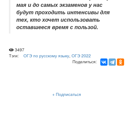
мая и до самых экзаменов у нас
будут проходить интенсивы для
тех, кто хочет использовать
оставшееся время с пользой.
3497
Тэги:
ОГЭ по русскому языку
,
ОГЭ 2022
Поделиться:
Рассылка «Lancman School»
+ Подписаться
Мы отправляем нашу интересную и очень полезную
рассылку
два раза в неделю: во вторник и пятницу