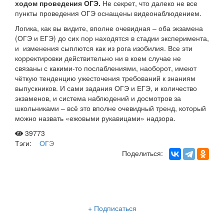
ходом проведения ОГЭ.
Не секрет, что далеко не все
пункты проведения ОГЭ оснащены видеонаблюдением.
Логика, как вы видите, вполне очевидная – оба экзамена
(ОГЭ и ЕГЭ) до сих пор находятся в стадии эксперимента,
и изменения сыплются как из рога изобилия. Все эти
корректировки действительно ни в коем случае не
связаны с какими-то послаблениями, наоборот, имеют
чёткую тенденцию ужесточения требований к знаниям
выпускников. И сами задания ОГЭ и ЕГЭ, и количество
экзаменов, и система наблюдений и досмотров за
школьниками – всё это вполне очевидный тренд, который
можно назвать «ежовыми рукавицами» надзора.
39773
Тэги:
ОГЭ
Поделиться:
Рассылка «Lancman School»
+ Подписаться
Мы отправляем нашу интересную и очень полезную