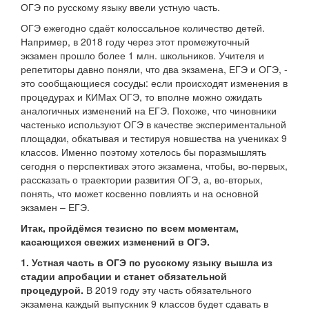
ОГЭ по русскому языку ввели устную часть.
ОГЭ ежегодно сдаёт колоссальное количество детей.
Например, в 2018 году через этот промежуточный
экзамен прошло более 1 млн. школьников. Учителя и
репетиторы давно поняли, что два экзамена, ЕГЭ и ОГЭ, -
это сообщающиеся сосуды: если происходят изменения в
процедурах и КИМах ОГЭ, то вполне можно ожидать
аналогичных изменений на ЕГЭ. Похоже, что чиновники
частенько используют ОГЭ в качестве экспериментальной
площадки, обкатывая и тестируя новшества на учениках 9
классов. Именно поэтому хотелось бы поразмышлять
сегодня о перспективах этого экзамена, чтобы, во-первых,
рассказать о траектории развития ОГЭ, а, во-вторых,
понять, что может косвенно повлиять и на основной
экзамен – ЕГЭ.
Итак, пройдёмся тезисно по всем моментам,
касающихся свежих изменений в ОГЭ.
1. Устная часть в ОГЭ по русскому языку вышла из
стадии апробации и станет обязательной
процедурой.
В 2019 году эту часть обязательного
экзамена каждый выпускник 9 классов будет сдавать в