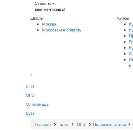
Стань тем,
кем мечтаешь!
Школы
Курсы
Москва
К
Московская область
К
П
Г
К
О
С
и
×
ЕГЭ
ОГЭ
Олимпиады
Вузы
Главная
Блог
ОГЭ
Полезные статьи