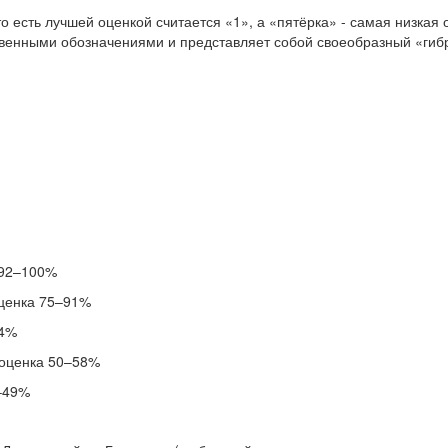
о есть лучшей оценкой считается «1», а «пятёрка» - самая низкая 
квенными обозначениями и представляет собой своеобразный «гиб
 92–100%
оценка 75–91%
74%
 оценка 50–58%
0–49%