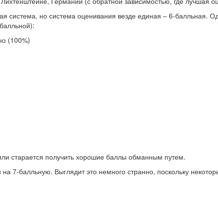
 Лихтенштейне, Германии (с обратной зависимостью, где лучшая оц
я система, но система оценивания везде единая – 6-балльная. Од
балльной):
но (100%)
т или старается получить хорошие баллы обманным путем.
 на 7-балльную. Выглядит это немного странно, поскольку некото