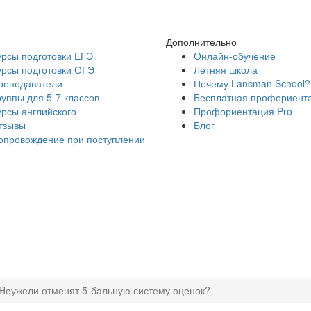
Дополнительно
урсы подготовки ЕГЭ
Онлайн-обучение
урсы подготовки ОГЭ
Летняя школа
реподаватели
Почему Lancman School?
руппы для 5-7 классов
Бесплатная профориент
урсы английского
Профориентация Pro
тзывы
Блог
опровождение при поступлении
Неужели отменят 5-бальную систему оценок?