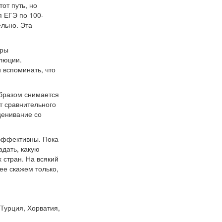
от путь, но
я ЕГЭ по 100-
ельно. Эта
еры
олюции.
 вспоминать, что
образом снимается
т сравнительного
ценивание со
 эффективны. Пока
дать, какую
 стран. На всякий
ее скажем только,
Турция, Хорватия,