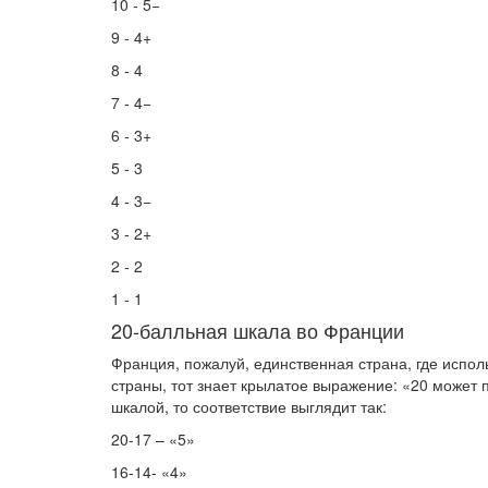
10 - 5−
9 - 4+
8 - 4
7 - 4−
6 - 3+
5 - 3
4 - 3−
3 - 2+
2 - 2
1 - 1
20-балльная шкала во Франции
Франция, пожалуй, единственная страна, где испол
страны, тот знает крылатое выражение: «20 может п
шкалой, то соответствие выглядит так:
20-17 – «5»
16-14- «4»