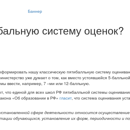
бальную систему оценок?
 реформировать нашу классическую пятибалльную систему оцениван
инистерство уже думает о том, как вместо устоявшейся 5-балльной
емы ввести, например, 7 –ми или 12-балльную.
ют, что единой для всех школ РФ пятибалльной системы оценивани
) Закона «Об образовании в РФ»
гласит
, что система оценивания уст
в установленной сфере деятельности относится осуществлени
ации обучающихся, установление их форм, периодичности и по