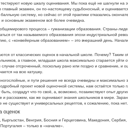
тестируют новую шкалу оценивания. Мы пока ещё не шагнули на эт
то главный экзамен, он по-настоящему судьбоносный, и оцениваетс
балльную систему, но сейчас от этой практики отказались окончат
 и основным экзаменом всё более очевидна.
 общемирового процесса – гуманизации образования. Страны-лид
ваться от так называемого образования эпохи индустриальной рев
ию, с «конвейерным образованием» – это вчерашний день. Начали
ываются от классических оценок в начальной школе. Почему? Таким 
ьников, а главное, младшая школа максимально старается уйти о
м случае отсроченный, поскольку рано или поздно и сравнение, и о
чается на всю катушку.
 многослойные, и пути решения не всегда очевидны и максимально
дробный проект новой оценочной системы, нам остаётся только га
ыть, создадут что-то своё, а, возможно, позаимствуют опыт других
е и расскажем, как же оценивают знания школьников в мире. Заран
 не существует и универсальных рецептов, к сожалению, пока нет.
а оценок
Кыргызстан, Венгрия, Босния и Герцеговина, Македония, Сербия, 
 Португалия – только в «началке».