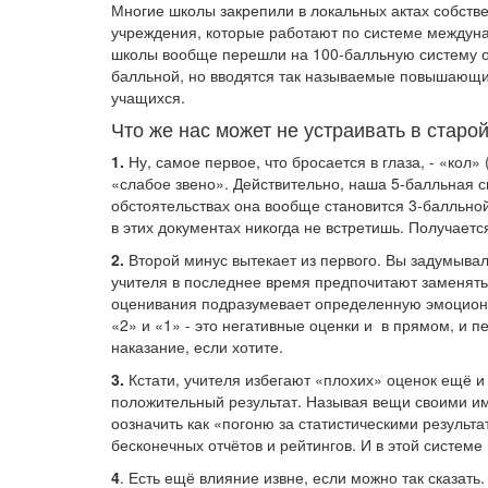
Многие школы закрепили в локальных актах собств
учреждения, которые работают по системе междуна
школы вообще перешли на 100-балльную систему оц
балльной, но вводятся так называемые повышающ
учащихся.
Что же нас может не устраивать в старо
1.
Ну, самое первое, что бросается в глаза, - «кол» 
«слабое звено». Действительно, наша 5-балльная 
обстоятельствах она вообще становится 3-балльной,
в этих документах никогда не встретишь. Получает
2.
Второй минус вытекает из первого. Вы задумывал
учителя в последнее время предпочитают заменять,
оценивания подразумевает определенную эмоциональ
«2» и «1» - это негативные оценки и в прямом, и 
наказание, если хотите.
3.
Кстати, учителя избегают «плохих» оценок ещё и 
положительный результат. Называя вещи своими и
оозначить как «погоню за статистическими результ
бесконечных отчётов и рейтингов. И в этой системе
4
. Есть ещё влияние извне, если можно так сказать