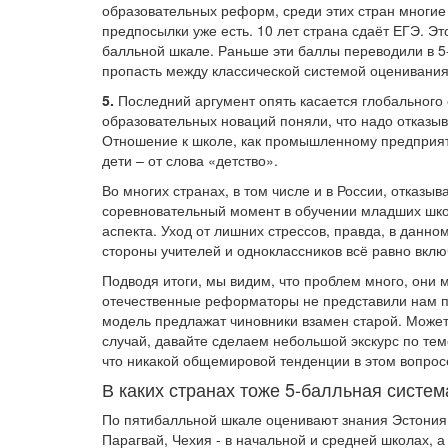
образовательных реформ, среди этих стран многие 
предпосылки уже есть. 10 лет страна сдаёт ЕГЭ. Э
балльной шкале. Раньше эти баллы переводили в 5-
пропасть между классической системой оценивания
5.
Последний аргумент опять касается глобального
образовательных новаций поняли, что надо отказы
Отношение к школе, как промышленному предприят
дети – от слова «детство».
Во многих странах, в том числе и в России, отказ
соревновательный момент в обучении младших школ
аспекта. Уход от лишних стрессов, правда, в данно
стороны учителей и одноклассников всё равно вклю
Подводя итоги, мы видим, что проблем много, они
отечественные реформаторы не представили нам по
модель предлажат чиновники взамен старой. Может б
случай, давайте сделаем небольшой экскурс по тем
что никакой общемировой тенденции в этом вопросе
В каких странах тоже 5-балльная систем
По пятибалльной шкале оценивают знания Эстония, 
Парагвай, Чехия - в начальной и средней школах, а