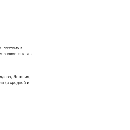
, поэтому в
 знаков «+», «-»
лдова, Эстония,
я (в средней и