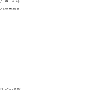
енка – «1»).
нако есть и
рые цифры из