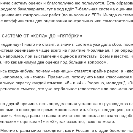
енную систему оценок и благополучно ею пользуются. Есть образо
родного бакалавриата, тут в ход идёт 7-балльная система оценив
енивания контрольных работ (по аналогии с ЕГЭ). Иногда система
ие коэффициенты для оценивания контрольных или самостоятельн
й системе от «кола» до «пятёрки»
(«единицу») никто не ставит, а значит, система уже дала сбой, поск
система оценивания чаще всего на практике 4-балльная. При опре
 например, при выставлении оценок в аттестаты. Всем известно, ч
ся, что как минимум две оценки под большим вопросом.
ись когда-нибудь: почему «единицы» ставятся крайне редко, а «дв
 например, на «точки». Правильно, потому что наша классическая
ную окраску каждой отметки: «5» и «4» - "хорошо, молодец", «3» -
переносном смысле, это уже вербальное (словесное или письменно
по другой причине: есть определенная установка от руководства н
менами, в последнее время можно заметить чёткую тенденцию, ко
атами». Никогда раньше наша отечественная школа не знала подоб
 «плохим» оценкам «1» и «2», как известно, тоже не место.
. Многие страны мира находятся, как и Россия, в стадии бесконечны