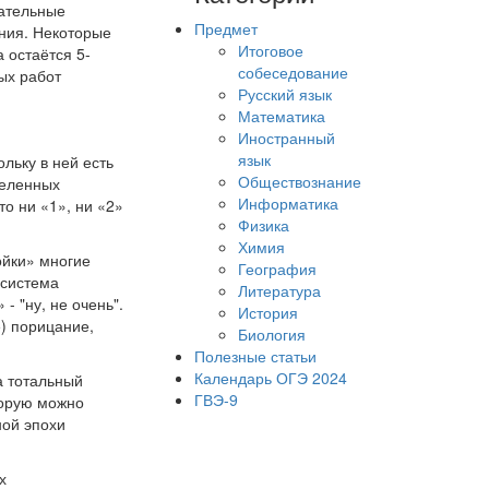
вательные
Предмет
ания. Некоторые
Итоговое
 остаётся 5-
собеседование
ых работ
Русский язык
Математика
Иностранный
язык
ольку в ней есть
Обществознание
деленных
Информатика
то ни «1», ни «2»
Физика
Химия
ойки» многие
География
 система
Литература
 "ну, не очень".
История
е) порицание,
Биология
Полезные статьи
Календарь ОГЭ 2024
а тотальный
ГВЭ-9
торую можно
ной эпохи
х