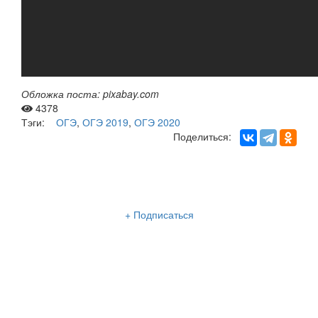
Обложка поста: pixabay.com
4378
Тэги:
ОГЭ
,
ОГЭ 2019
,
ОГЭ 2020
Поделиться:
Рассылка «Lancman School»
+ Подписаться
Мы отправляем нашу интересную и очень полезную
рассылку
два раза в неделю: во вторник и пятницу