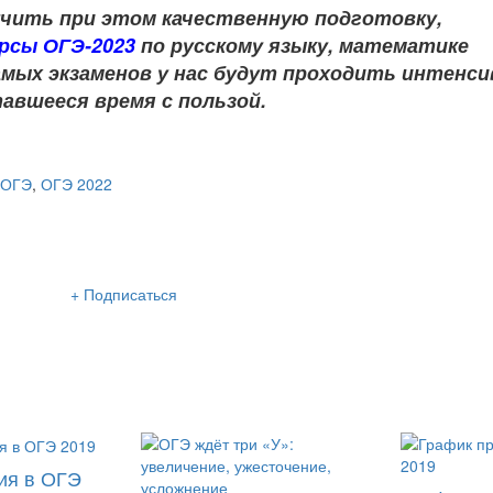
учить при этом качественную подготовку,
урсы ОГЭ-2023
по
русскому языку, математике
 самых экзаменов у нас будут проходить интенс
авшееся время с пользой.
ОГЭ
,
ОГЭ 2022
сылка «Lancman School»
+ Подписаться
м нашу интересную и очень полезную рассылку
 раза в неделю: во вторник и пятницу
ия в ОГЭ