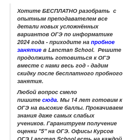
Хотите БЕСПЛАТНО разобрать
с
опытным преподавателем
все
детали новых усложнённых
вариантов ОГЭ по информатике
2024 года - приходите на
пробное
занятие
в Lancman School. Решите
продолжить готовиться к ОГЭ
вместе с нами весь год - дадим
скидку после бесплатного пробного
занятия.
Любой вопрос смело
пишите
сюда
.
Мы 14 лет готовим к
ОГЭ на высокие баллы. Прокачиваем
знания даже самых слабых
учеников.
Гаранитруем получение
оценки "5" на ОГЭ.
Офисы Курсов
ОГЭ Lancman School есть на каждой