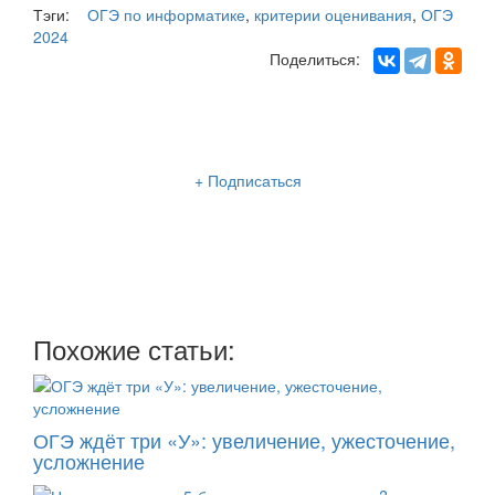
Тэги:
ОГЭ по информатике
,
критерии оценивания
,
ОГЭ
2024
Поделиться:
Рассылка «Lancman School»
+ Подписаться
Мы отправляем нашу интересную и очень полезную
рассылку
два раза в неделю: во вторник и пятницу
Похожие статьи:
ОГЭ ждёт три «У»: увеличение, ужесточение,
усложнение