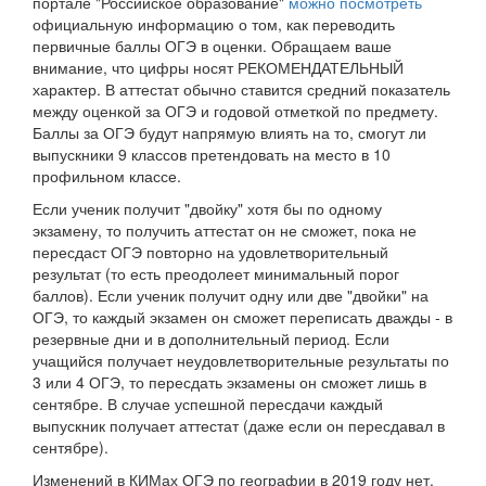
портале "Российское образование"
можно посмотреть
официальную информацию о том, как переводить
первичные баллы ОГЭ в оценки. Обращаем ваше
внимание, что цифры носят РЕКОМЕНДАТЕЛЬНЫЙ
характер. В аттестат обычно ставится средний показатель
между оценкой за ОГЭ и годовой отметкой по предмету.
Баллы за ОГЭ будут напрямую влиять на то, смогут ли
выпускники 9 классов претендовать на место в 10
профильном классе.
Если ученик получит "двойку" хотя бы по одному
экзамену, то получить аттестат он не сможет, пока не
пересдаст ОГЭ повторно на удовлетворительный
результат (то есть преодолеет минимальный порог
баллов). Если ученик получит одну или две "двойки" на
ОГЭ, то каждый экзамен он сможет переписать дважды - в
резервные дни и в дополнительный период. Если
учащийся получает неудовлетворительные результаты по
3 или 4 ОГЭ, то пересдать экзамены он сможет лишь в
сентябре. В случае успешной пересдачи каждый
выпускник получает аттестат (даже если он пересдавал в
сентябре).
Изменений в КИМах ОГЭ по географии в 2019 году нет.